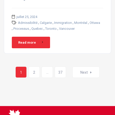
juillet 25, 2024
,
,
,
,
Admissibilité
Calgarie
Immigration
Montréal
Ottawa
,
,
,
,
Processus
Quebec
Toronto
Vancouver
Read more
Posts
1
2
…
37
Next
navigation