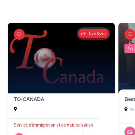
Now Open
Feat
TO-CANADA
Best
Av.
Service d’immigration et de naturalisation