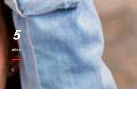
6
villes