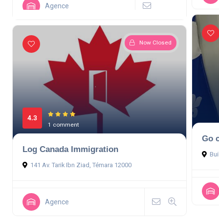
Agence
Now Closed
4.3
1 comment
Go 
Log Canada Immigration
Bui
141 Av. Tarik Ibn Ziad, Témara 12000
Agence