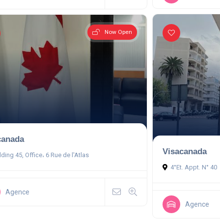
Now Open
canada
Visacanada
lding 45, Office، 6 Rue de l'Atlas
4°Et. Appt. N° 40
Agence
Agence