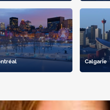
ntréal
Calgarie