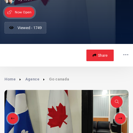
Now Open
Viewed - 1749
Share
Home
Agence
Go canada