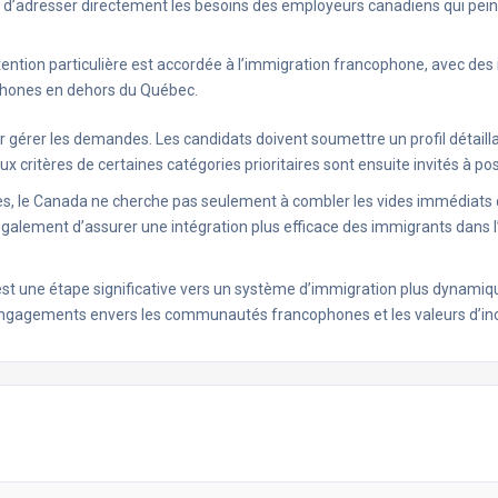
t d’adresser directement les besoins des employeurs canadiens qui peine
tention particulière est accordée à l’immigration francophone, avec des i
hones en dehors du Québec​.
 gérer les demandes. Les candidats doivent soumettre un profil détaill
x critères de certaines catégories prioritaires sont ensuite invités à po
ues, le Canada ne cherche pas seulement à combler les vides immédiats 
alement d’assurer une intégration plus efficace des immigrants dans 
t une étape significative vers un système d’immigration plus dynamique 
ngagements envers les communautés francophones et les valeurs d’inclu