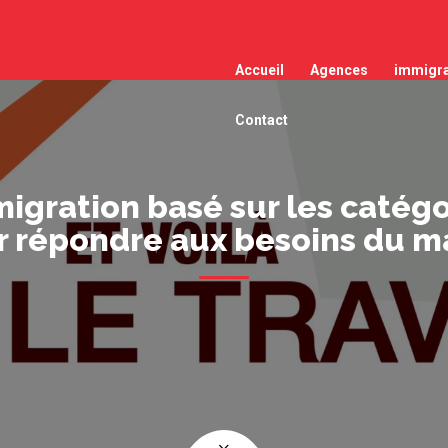
Accueil
Agences
immigra
Contact
gration basé sur les catégo
r répondre aux besoins du ma