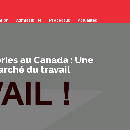
tion
Admissibilité
Processus
Actualités
ries au Canada : Une
rché du travail