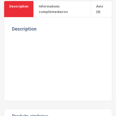
Description
Informations
Avis
complémentaires
(0)
Description
Praesent eros turpis, commodo vel justo at, pulvinar
mollis eros. Mauris aliquet eu quam id ornare. Morbi ac
quam enim. Cras vitae nulla condimentum, semper dolor
non, faucibus dolor. Vivamus adipiscing eros quis orci
fringilla, sed pretium lectus viverra. Pellentesque
habitant morbi tristique senectus et netus et malesuada
fames ac turpis egestas. Donec nec velit non odio
aliquam suscipit. Sed non neque faucibus, condimentum
lectus at, accumsan enim.