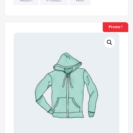
Album
Product
Woo
Promo !