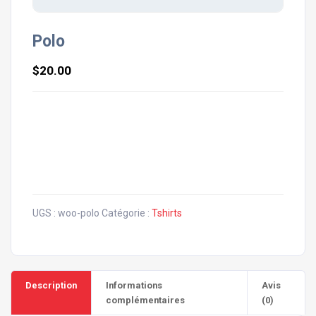
Polo
$
20.00
Praesent eros turpis, commodo vel justo at, pulvinar
mollis eros. Mauris aliquet eu quam id ornare. Morbi ac
quam enim. Cras vitae nulla condimentum, semper dolor
non, faucibus dolor. Vivamus adipiscing eros quis orci
fringilla, sed pretium lectus viverra.
UGS :
woo-polo
Catégorie :
Tshirts
Description
Informations
Avis
complémentaires
(0)