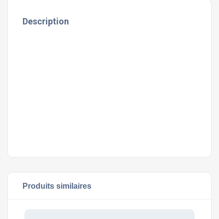
Description
Praesent eros turpis, commodo vel justo at, pulvinar
mollis eros. Mauris aliquet eu quam id ornare. Morbi ac
quam enim. Cras vitae nulla condimentum, semper dolor
non, faucibus dolor. Vivamus adipiscing eros quis orci
fringilla, sed pretium lectus viverra. Pellentesque
habitant morbi tristique senectus et netus et malesuada
fames ac turpis egestas. Donec nec velit non odio
aliquam suscipit. Sed non neque faucibus, condimentum
lectus at, accumsan enim.
Produits similaires