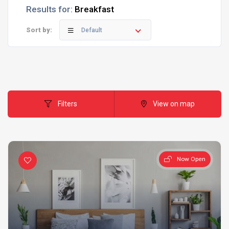
Results for:
Breakfast
Sort by:
Default
Filters
View on map
Now Open